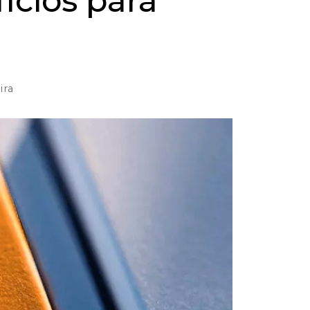
ícios para
ira