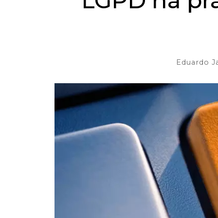
LGPD na prát
Eduardo J