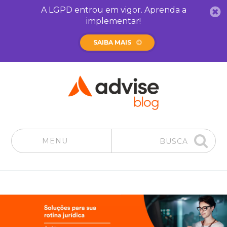
A LGPD entrou em vigor. Aprenda a
implementar!
SAIBA MAIS
MENU
BUSCA
Pular para o conteúdo