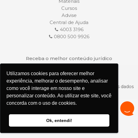
Materiais
Cursos
Advise
Central de Ajuda
4003 3196
0800 500 9926
Receba o melhor conteúdo jurídico
Utilizamos cookies para oferecer melhor
Utilizamos cookies para oferecer melhor
experiência, melhorar o desempenho, analisar
experiência, melhorar o desempenho, analisar
Ao clicar em receber,
autorizo
o tratamento dos dados
como você interage em nosso site e
como você interage em nosso site e
pessoais conforme o
Termo de Consentimento.
personalizar conteúdo. Ao utilizar este site, você
personalizar conteúdo. Ao utilizar este site, você
concorda com o uso de cookies.
concorda com o uso de cookies.
Siga-nos
Ok, entendi!
Ok, entendi!