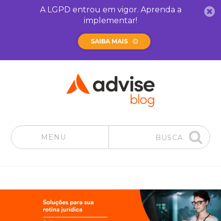
A LGPD entrou em vigor. Aprenda a
implementar!
SAIBA MAIS
MENU
BUSCA
Pular para o conteúdo