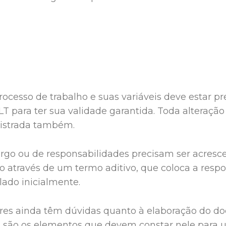
rocesso de trabalho e suas variáveis deve estar 
LT para ter sua validade garantida. Toda alteraçã
gistrada também.
cargo ou de responsabilidades precisam ser acresc
ito através de um termo aditivo, que coloca a res
lado inicialmente.
res ainda têm dúvidas quanto à elaboração do d
s são os elementos que devem constar nele para 