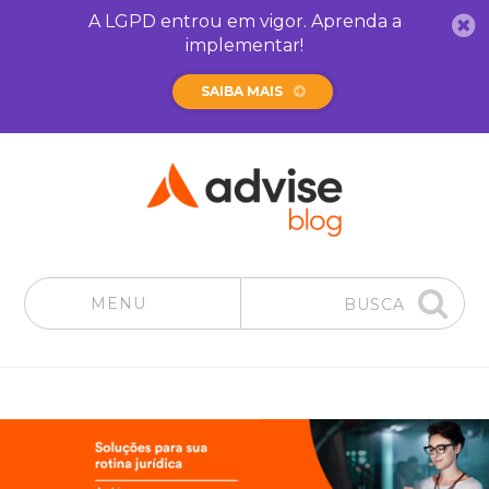
A LGPD entrou em vigor. Aprenda a
implementar!
SAIBA MAIS
MENU
BUSCA
Pular para o conteúdo