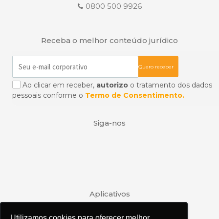
0800 500 9926
Receba o melhor conteúdo jurídico
Ao clicar em receber,
autorizo
o tratamento dos dados
pessoais conforme o
Termo de Consentimento.
Siga-nos
Aplicativos
Utilizamos cookies para oferecer melhor
Utilizamos cookies para oferecer melhor