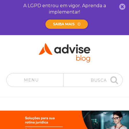
A LGPD entrou em vigor. Aprenda a
implementar!
SAIBA MAIS
MENU
BUSCA
Pular para o conteúdo