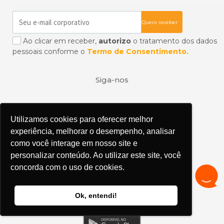
Ao clicar em receber,
autorizo
o tratamento dos dados
pessoais conforme o
Termo de Consentimento.
Siga-nos
Utilizamos cookies para oferecer melhor
Utilizamos cookies para oferecer melhor
experiência, melhorar o desempenho, analisar
experiência, melhorar o desempenho, analisar
como você interage em nosso site e
como você interage em nosso site e
Aplicativos
personalizar conteúdo. Ao utilizar este site, você
personalizar conteúdo. Ao utilizar este site, você
concorda com o uso de cookies.
concorda com o uso de cookies.
Ok, entendi!
Ok, entendi!