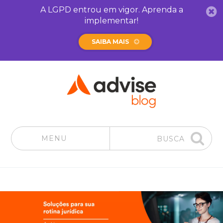
A LGPD entrou em vigor. Aprenda a
implementar!
SAIBA MAIS
MENU
BUSCA
Pular para o conteúdo