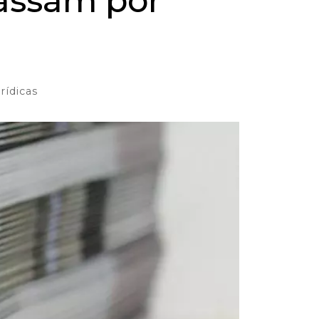
passam por
rídicas