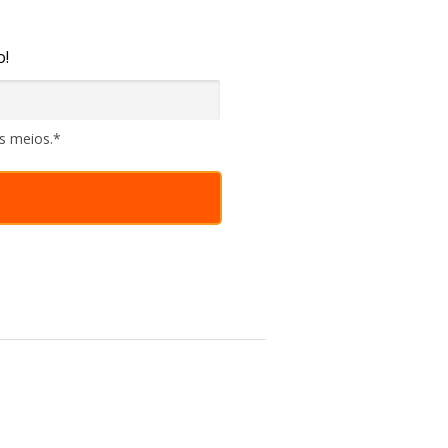
o!
os meios.*