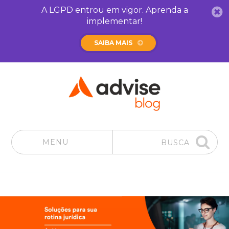
A LGPD entrou em vigor. Aprenda a
implementar!
SAIBA MAIS
MENU
BUSCA
Pular para o conteúdo