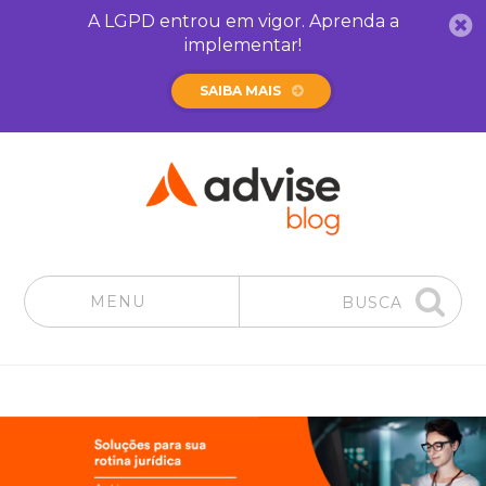
A LGPD entrou em vigor. Aprenda a
implementar!
SAIBA MAIS
MENU
BUSCA
Pular para o conteúdo