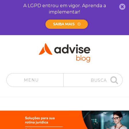
A LGPD entrou em vigor. Aprenda a
implementar!
SAIBA MAIS
MENU
BUSCA
Pular para o conteúdo