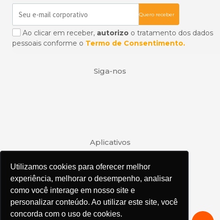
Ao clicar em receber,
autorizo
o tratamento dos dados
pessoais conforme o
Termo de Consentimento.
Siga-nos
Aplicativos
Utilizamos cookies para oferecer melhor
Utilizamos cookies para oferecer melhor
experiência, melhorar o desempenho, analisar
experiência, melhorar o desempenho, analisar
como você interage em nosso site e
como você interage em nosso site e
personalizar conteúdo. Ao utilizar este site, você
personalizar conteúdo. Ao utilizar este site, você
concorda com o uso de cookies.
concorda com o uso de cookies.