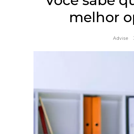
Você sabe qu
melhor op
Advise