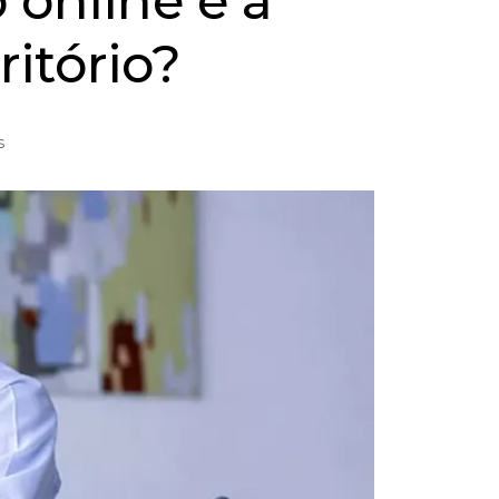
 online é a
itório?
s