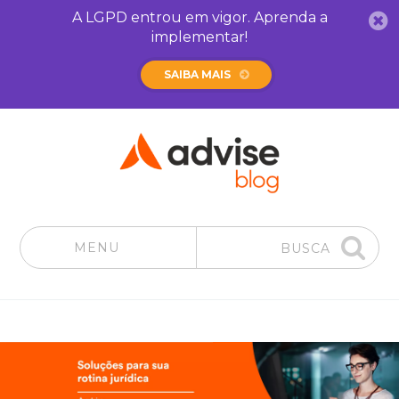
A LGPD entrou em vigor. Aprenda a
implementar!
SAIBA MAIS
MENU
BUSCA
Pular para o conteúdo