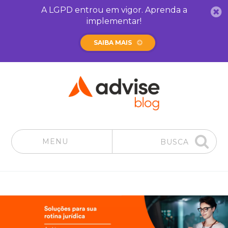
A LGPD entrou em vigor. Aprenda a
implementar!
SAIBA MAIS
MENU
BUSCA
Pular para o conteúdo